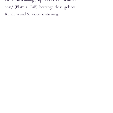
Die Auszeichnung „Top Service Deutschland
2023“ (Platz 5, B2B) bestätigt diese gelebte
Kunden- und Serviceorientierung.
Seit März 2022 ist Anja Reeg neben ihrem
Mann Markus Reeg Geschäftsführerin und
Gesellschafterin der Reeg & Nasharty
GmbH.
FEEL-GOOD-MANAGERIN