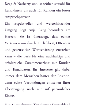
Reeg & Nasharty und ist seither sowohl für
Kandidaten, als auch für Kunden ein fester
Ansprechpartner.
​Ein respektvoller und wertschätzender
Umgang liegt Anja Reeg besonders am
Herzen. Sie ist überzeugt, dass echtes
Vertrauen nur durch Ehrlichkeit, Offenheit
und gegenseitige Wertschätzung entstehen
kann – die Basis für eine nachhaltige und
erfolgreiche Zusammenarbeit mit Kunden
und Kandidaten. Ihr Interesse gilt dabei
immer dem Menschen hinter der Position,
denn echte Verbindungen entstehen ihrer
Überzeugung nach nur auf persönlicher
Ebene.