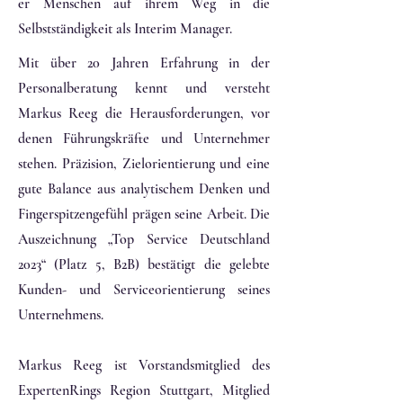
er Menschen auf ihrem Weg in die
Selbstständigkeit als Interim Manager.
Mit über 20 Jahren Erfahrung in der
Personalberatung kennt und versteht
Markus Reeg die Herausforderungen, vor
denen Führungskräfte und Unternehmer
stehen. Präzision, Zielorientierung und eine
gute Balance aus analytischem Denken und
Fingerspitzengefühl prägen seine Arbeit. Die
Auszeichnung „Top Service Deutschland
2023“ (Platz 5, B2B) bestätigt die gelebte
Kunden- und Serviceorientierung seines
Unternehmens.
Markus Reeg ist Vorstandsmitglied des
ExpertenRings Region Stuttgart, Mitglied