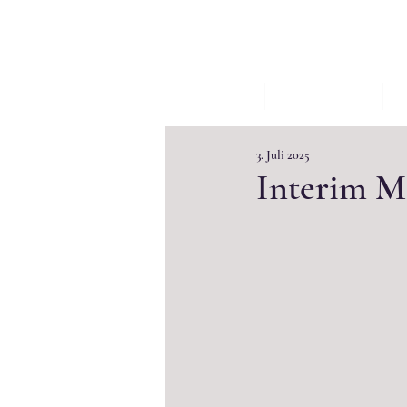
START
AKTUELLES
W
3. Juli 2025
Interim M