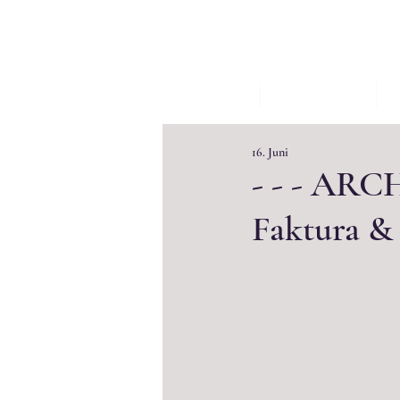
START
AKTUELLES
W
16. Juni
- - - ARC
Faktura & 