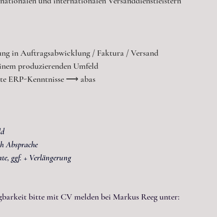
nationalen und internationalen Versanddienstleistern
ung in Auftragsabwicklung / Faktura / Versand
einem produzierenden Umfeld
e ERP-Kenntnisse ⟶ abas
ld
ch Absprache
te, ggf. + Verlängerung
ügbarkeit bitte mit CV melden bei Markus Reeg unter: