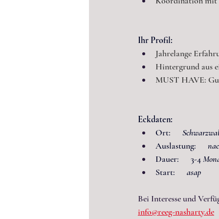
Koordination mit 
Ihr Profil:
Jahrelange Erfahr
Hintergrund aus 
MUST HAVE: Gut
Eckdaten:
Ort:      
Schwarzwa
Auslastung:     
 na
Dauer:      3-4
 Mona
Start:      
asap
Bei Interesse und Verf
info@reeg-nasharty.de