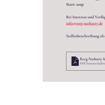
Start: asap
Bei Interesse und Verf
info@reeg-nasharty.de
Stellenbeschreibung al
Reeg-Nasharty-I
PDF herunterladen