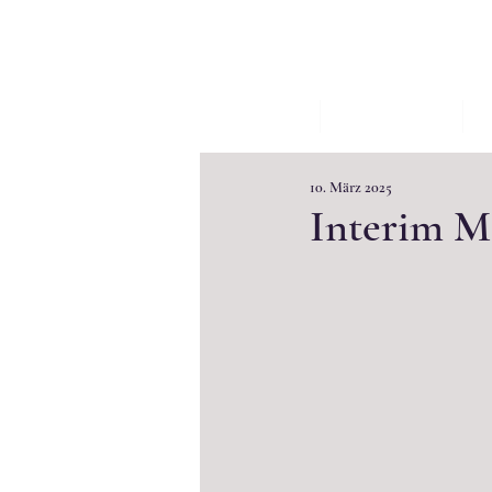
START
AKTUELLES
W
10. März 2025
Interim M