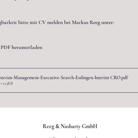
ügbarkeit bitte mit CV melden bei Markus Reeg unter:
s PDF herunterladen
nterim-Management-Executive-Search-Esslingen-Interim CRO
.pdf
 • 123KB
Reeg & Nasharty GmbH