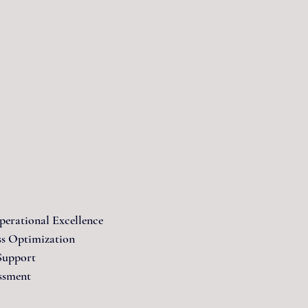
erational Excellence
ss Optimization
 Support
ssment