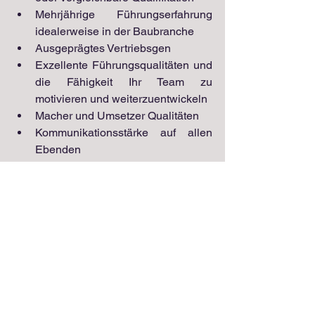
Mehrjährige Führungserfahrung 
idealerweise in der Baubranche
Ausgeprägtes Vertriebsgen
Exzellente Führungsqualitäten und 
die Fähigkeit Ihr Team zu 
motivieren und weiterzuentwickeln
Macher und Umsetzer Qualitäten
Kommunikationsstärke auf allen 
Ebenden
Kundenorientierte Arbeitsweise 
und unternehmerisches Denken
Teamfähigkeit und 
Organisationstalent
Sehr gute Englischkenntnisse
Region:
Baden-Württemberg