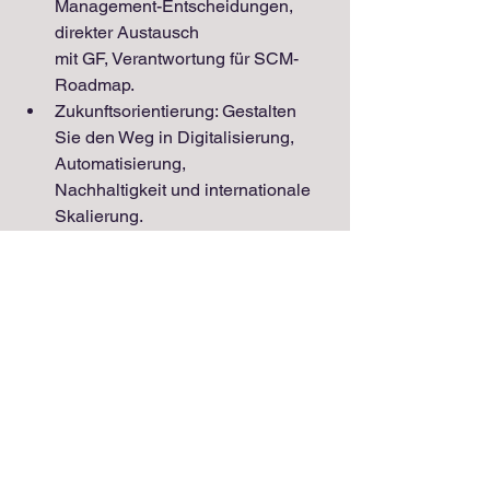
Management-Entscheidungen, 
direkter Austausch
mit GF, Verantwortung für SCM-
Roadmap.
Zukunftsorientierung: Gestalten 
Sie den Weg in Digitalisierung, 
Automatisierung,
Nachhaltigkeit und internationale 
Skalierung.
Persönliche Weiterentwicklung: 
Profitieren Sie von unserem 
Führungskräfte-
Entwicklungsprogramm. Lernen 
Sie sich besser kennen und 
werden Sie dadurch besser in dem 
was Sie tun.
Langfristige Perspektive in einem 
werteorientierten, 
mittelständischen Unternehmen