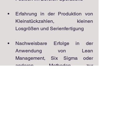
Erfahrung in der Produktion von 
Kleinstückzahlen, kleinen 
Losgrößen und Serienfertigung
Nachweisbare Erfolge in der 
Anwendung von Lean 
Management, Six Sigma oder 
anderen Methoden zur 
Prozessoptimierung
Gute Englischkenntnisse in Wort 
und Schrift
Region:
Baden-Württemberg