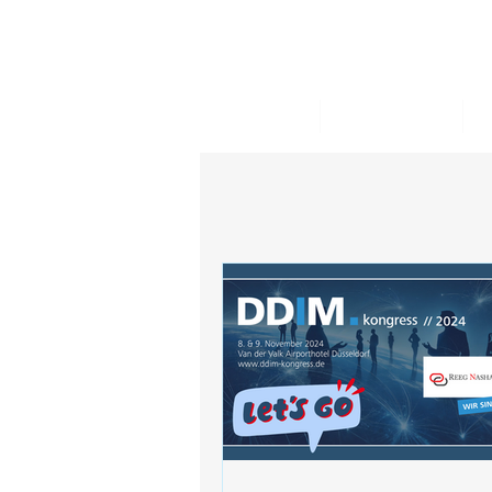
START
AKTUELLES
W