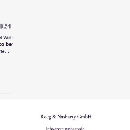
𝟘𝟚𝟜
l Van der
𝗼 𝗯𝗲" für
rte
Reeg & Nasharty GmbH
info@reeg-nasharty.de