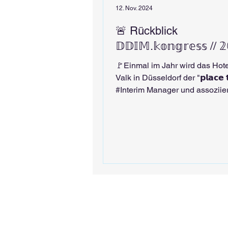
12. Nov. 2024
🚨 Rückblick
𝔻𝔻𝕀𝕄.𝕜𝕠𝕟𝕘𝕣𝕖𝕤𝕤 // 𝟚
🚩Einmal im Jahr wird das Hote
Valk in Düsseldorf der "𝗽𝗹𝗮𝗰𝗲 𝘁
#Interim Manager und assoziie
Provider. Am...