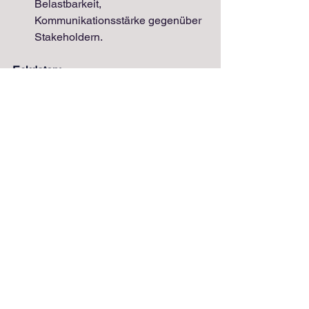
Belastbarkeit, 
Kommunikationsstärke gegenüber 
Stakeholdern.
Eckdaten:
Ort:      
Berlin
Auslastung:     
 Vollzeit 
Dauer:      3
 Monate, ggf. + 
Verlängerung
Start:      
asap
Bei Interesse und Verfügbarkeit bitte mit 
CV melden bei Markus Reeg unter:
info@reeg-nasharty.de
Stellenbeschreibung als PDF 
herunterladen