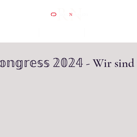
ER WIR SIND
WAS WIR TUN
KOOPERATIONEN
𝕟𝕘𝕣𝕖𝕤𝕤 𝟚𝟘𝟚𝟜 - Wir sin