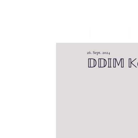
START
AKTUELLES
W
26. Sept. 2024
𝔻𝔻𝕀𝕄 𝕂