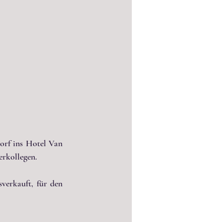
orf ins Hotel Van 
rkollegen.
erkauft, für den 